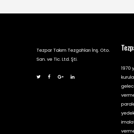
Tezp
Tezpar Takım Tezgahları İnş. Oto.
San. ve Tic. Ltd. Şti.
1970 y
kurul
gelec
verme
parale
yedek 
imala
verme