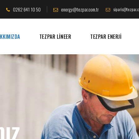
0262 641 10 50
energy@tezpar.com.tr
siparis@tezpar.
KKIMIZDA
TEZPAR LINEER
TEZPAR ENERJI
mız