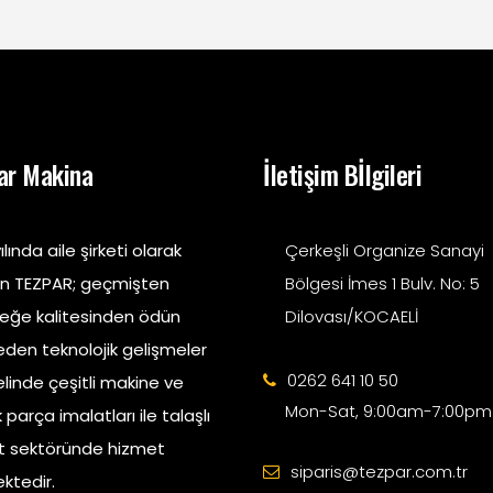
ar Makina
İletişim Bİlgileri
ılında aile şirketi olarak
Çerkeşli Organize Sanayi
an TEZPAR; geçmişten
Bölgesi İmes 1 Bulv. No: 5
eğe kalitesinden ödün
Dilovası/KOCAELİ
den teknolojik gelişmeler
0262 641 10 50
linde çeşitli makine ve
Mon-Sat, 9:00am-7:00pm
parça imalatları ile talaşlı
t sektöründe hizmet
siparis@tezpar.com.tr
ktedir.