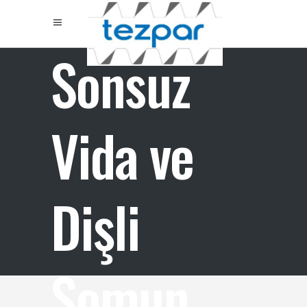
Sonsuz
Vida ve
Dişli
Somun