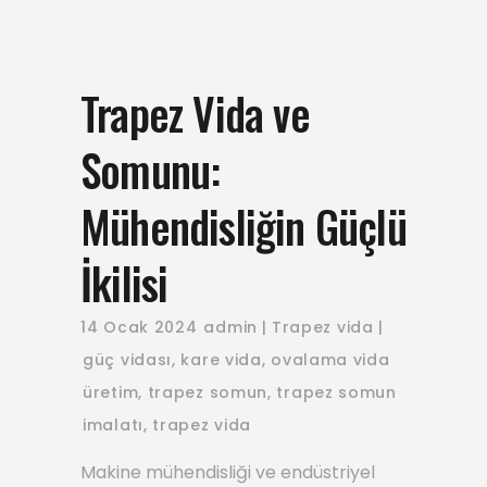
Trapez Vida ve
Somunu:
Mühendisliğin Güçlü
İkilisi
14 Ocak 2024
admin
Trapez vida
güç vidası
,
kare vida
,
ovalama vida
üretim
,
trapez somun
,
trapez somun
imalatı
,
trapez vida
Makine mühendisliği ve endüstriyel